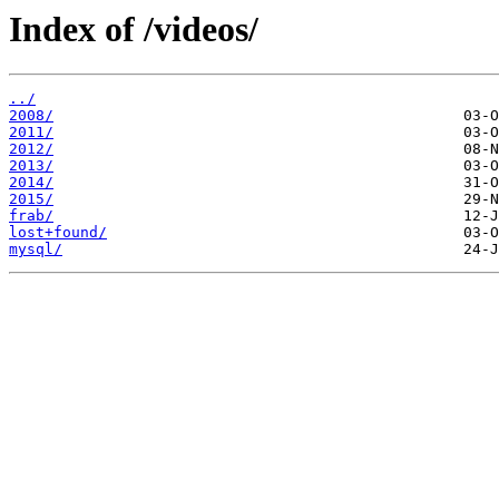
Index of /videos/
../
2008/
2011/
2012/
2013/
2014/
2015/
frab/
lost+found/
mysql/